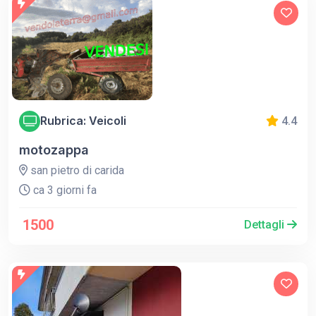
Rubrica: Veicoli
4.4
motozappa
san pietro di carida
ca 3 giorni fa
1500
Dettagli