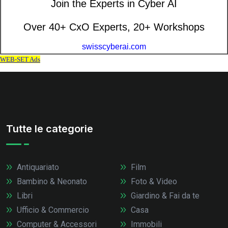
Tutte le categorie
Antiquariato
Film
Bambino & Neonato
Foto & Video
Libri
Giardino & Fai da te
Ufficio & Commercio
Casa
Computer & Accessori
Immobili