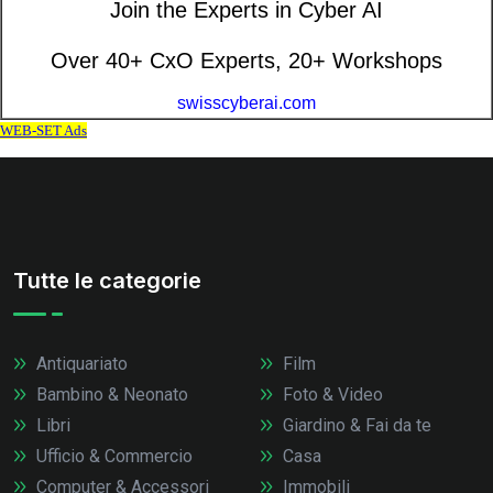
Tutte le categorie
Antiquariato
Film
Bambino & Neonato
Foto & Video
Libri
Giardino & Fai da te
Ufficio & Commercio
Casa
Computer & Accessori
Immobili