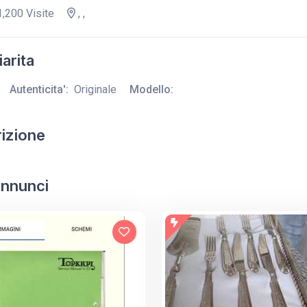
,200 Visite
, ,
arita
Autenticita':
Originale
Modello:
izione
 annunci