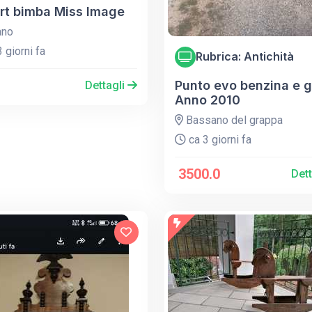
irt bimba Miss Image
ano
 giorni fa
Rubrica: Antichità
Punto evo benzina e g
Dettagli
Anno 2010
Bassano del grappa
ca 3 giorni fa
3500.0
Det