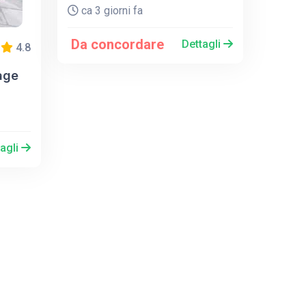
ca 3 giorni fa
Da concordare
Dettagli
4.8
tage
tagli