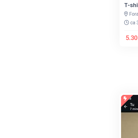
T-sh
For
ca 3
5.30