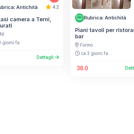
ubrica: Antichità
4.2
Rubrica: Antichità
tasi camera a Terni,
urati
Piani tavoli per ristor
NI
bar
 giorni fa
Forino
ca 3 giorni fa
Dettagli
38.0
Det