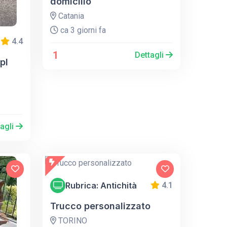
domicilio
Catania
ca 3 giorni fa
4.4
1
Dettagli
pl
tagli
Rubrica: Antichità
4.1
Trucco personalizzato
TORINO