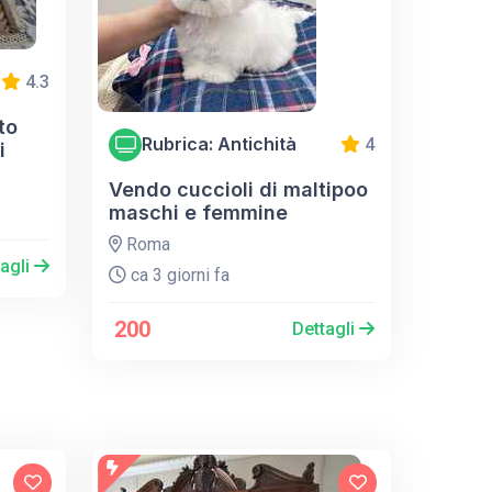
4.3
to
Rubrica: Antichità
4
i
Vendo cuccioli di maltipoo
maschi e femmine
Roma
tagli
ca 3 giorni fa
200
Dettagli