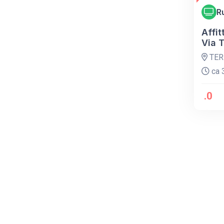
R
Affit
Via T
TER
ca 3
.0