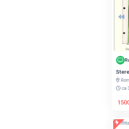
R
Ster
Rom
ca 3
1500