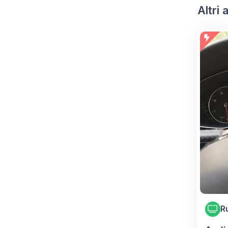
Altri
R