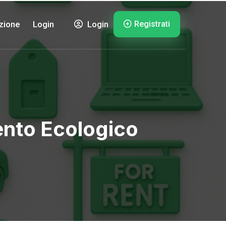
Registrati
zione
Login
Login
ento Ecologico