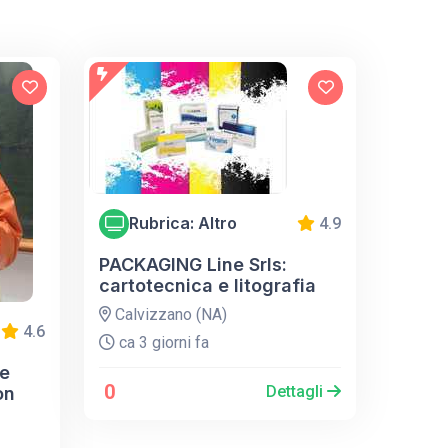
Rubrica: Altro
4.9
PACKAGING Line Srls:
cartotecnica e litografia
Calvizzano (NA)
4.6
ca 3 giorni fa
e
0
Dettagli
on