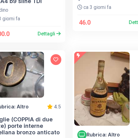
A4 b9 sline TDI
ca 3 giorni fa
dino
 giorni fa
46.0
Det
00.0
Dettagli
ubrica: Altro
4.5
glie (COPPIA di due
e) porte interne
ellana bronzo anticato
Rubrica: Altro