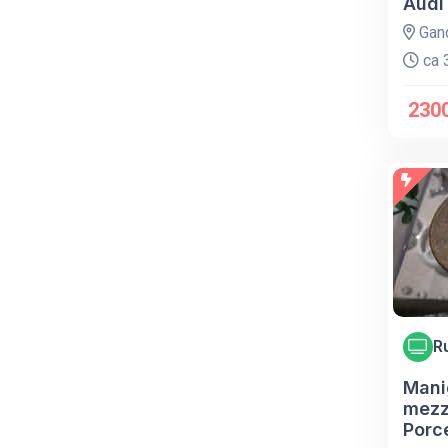
Audi 
Gan
ca 3
230
R
Mani
mezz
Porc