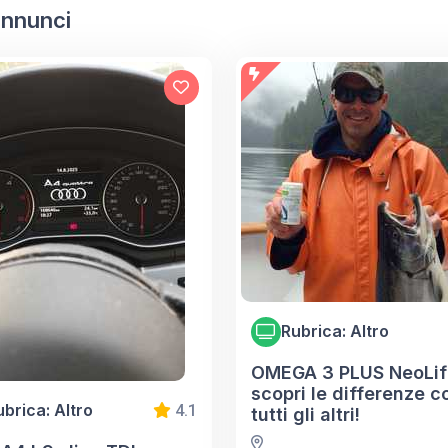
 annunci
Rubrica: Altro
OMEGA 3 PLUS NeoLif
scopri le differenze c
ubrica: Altro
4.1
tutti gli altri!