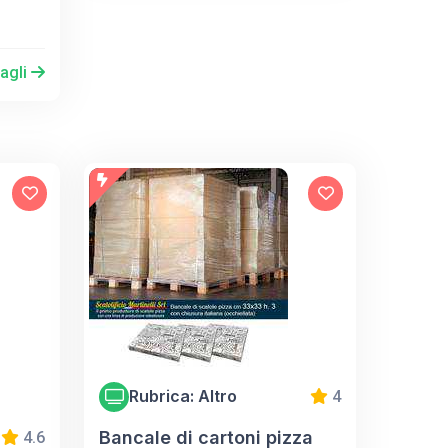
tagli
Rubrica: Altro
4
Bancale di cartoni pizza
4.6