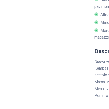
pavimen
Altro
Marc
Merce
magazzi
Descr
Nuova ve
Kempas 3
scatole 
Marca: 
Merce vi
Per info