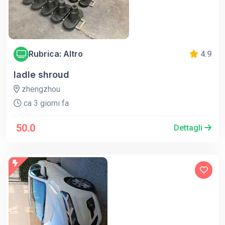
Rubrica: Altro
4.9
ladle shroud
zhengzhou
ca 3 giorni fa
50.0
Dettagli