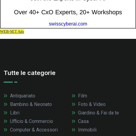
Tutte le categorie
Antiquariato
Film
Bambino & Neonato
Foto & Video
Libri
Giardino & Fai da te
Ufficio & Commercio
Casa
Computer & Accessori
Immobili