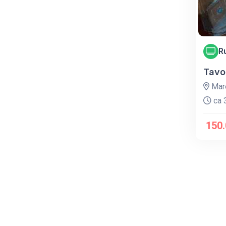
R
Tavol
Mare
ca 3
150.