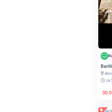
R
Baril
anc
ca 3
30.0