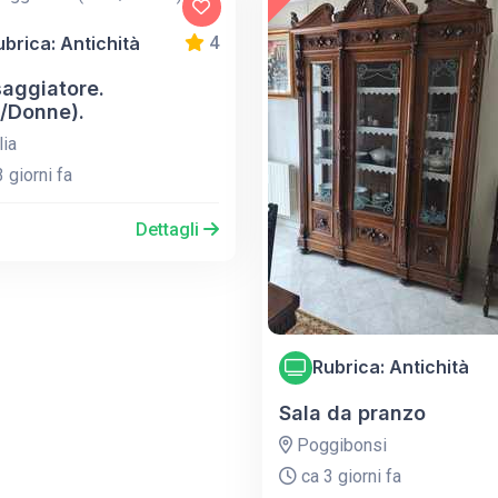
ubrica: Antichità
4
aggiatore.
o/Donne).
lia
 giorni fa
Dettagli
Rubrica: Antichità
Sala da pranzo
Poggibonsi
ca 3 giorni fa