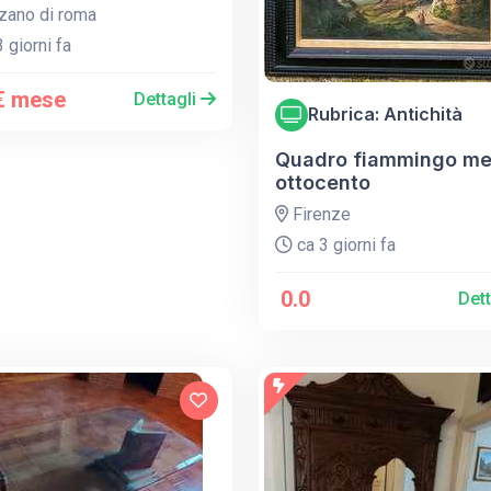
ano di roma
 giorni fa
€ mese
Dettagli
Rubrica: Antichità
Quadro fiammingo me
ottocento
Firenze
ca 3 giorni fa
0.0
Det