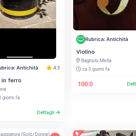
Rubrica: Antichità
Violino
Bagnolo Mella
ubrica: Antichità
4.3
ca 3 giorni fa
i in ferro
100.0
Det
ona
 giorni fa
Dettagli