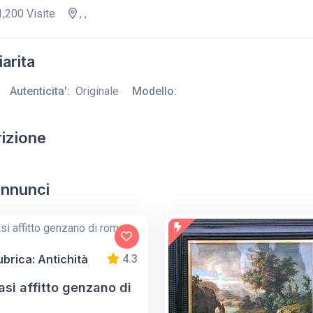
,200 Visite
, ,
arita
Autenticita':
Originale
Modello:
izione
 annunci
ubrica: Antichità
4.3
si affitto genzano di