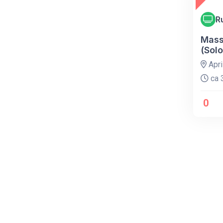
R
Mass
(Sol
Apri
ca 3
0