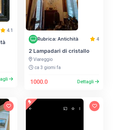
4.1
Rubrica: Antichità
4
tà
2 Lampadari di cristallo
Viareggio
ca 3 giorni fa
tagli
1000.0
Dettagli