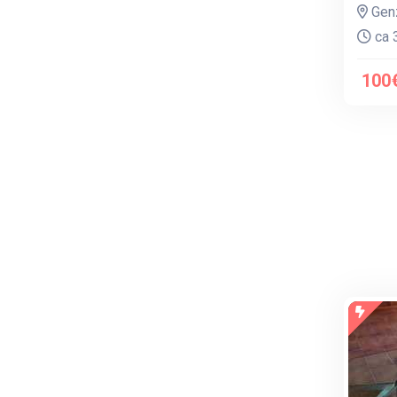
Genz
ca 3
100