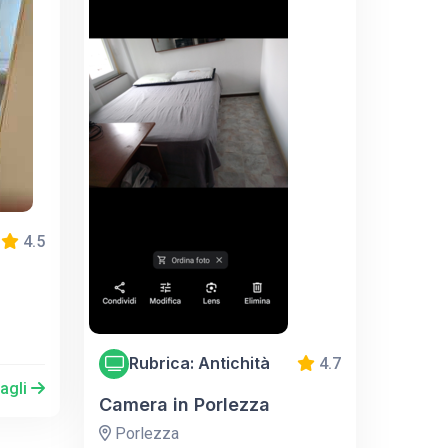
4.5
Rubrica: Antichità
4.7
tagli
Camera in Porlezza
Porlezza