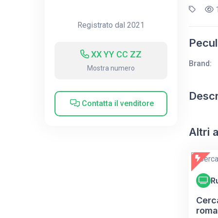
1
Registrato dal 2021
Peculi
XX YY CC ZZ
Brand:
Mostra numero
Descr
Contatta il venditore
Altri
R
Cerca
roma