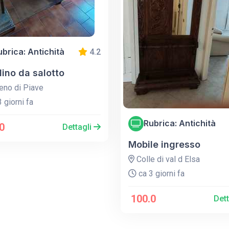
ubrica: Antichità
4.2
ino da salotto
no di Piave
 giorni fa
Rubrica: Antichità
0
Dettagli
Mobile ingresso
Colle di val d Elsa
ca 3 giorni fa
100.0
Det