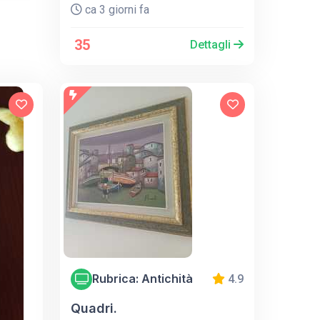
ca 3 giorni fa
35
Dettagli
Rubrica: Antichità
4.9
Quadri.