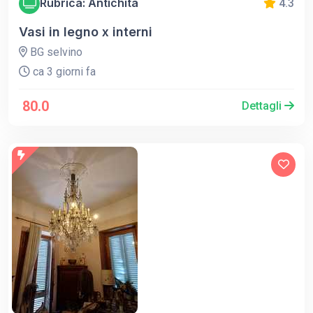
Rubrica: Antichità
4.3
Vasi in legno x interni
BG selvino
ca 3 giorni fa
80.0
Dettagli