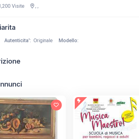
,200 Visite
, ,
arita
Autenticita':
Originale
Modello:
izione
 annunci