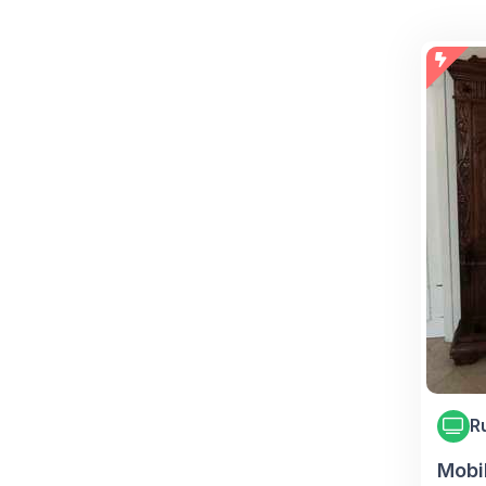
R
Mobi