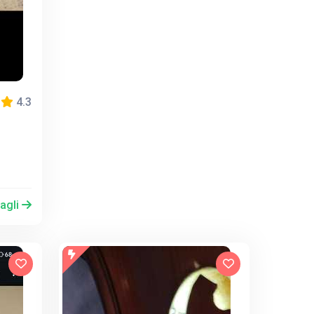
4.3
tagli