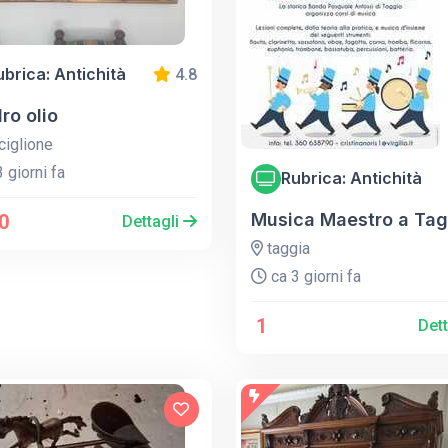
ubrica: Antichità
4.8
ro olio
iglione
 giorni fa
Rubrica: Antichità
Musica Maestro a Tag
0
Dettagli
taggia
ca 3 giorni fa
1
Det