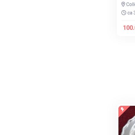
Coll
ca 3
100.