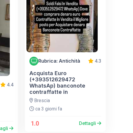
Rubrica: Antichità
4.3
Acquista Euro
(+393512629472
4.4
WhatsAp) banconote
contraffatte in
Brescia
ca 3 giorni fa
1.0
Dettagli
tagli