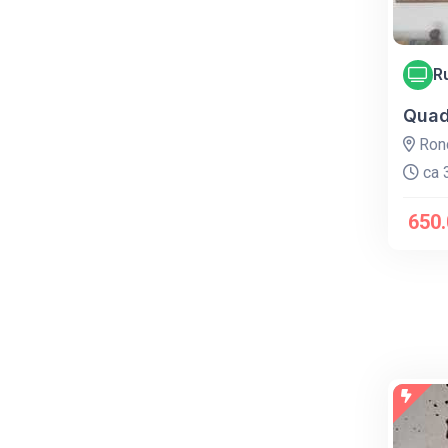
R
Quad
Ronc
ca 3
650.