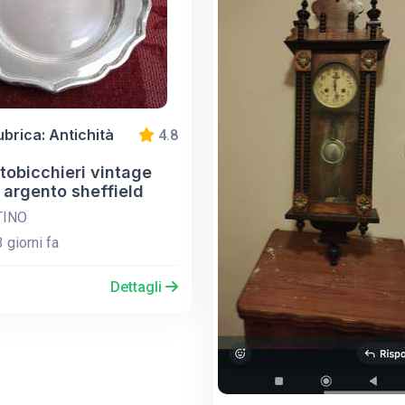
ubrica: Antichità
4.8
tobicchieri vintage
 argento sheffield
INO
 giorni fa
Dettagli