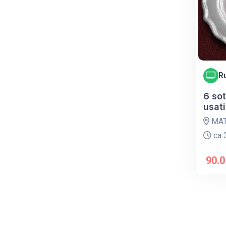
R
6 sot
usati
MAT
ca 3
90.0