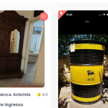
ubrica: Antichità
4.5
le ingresso