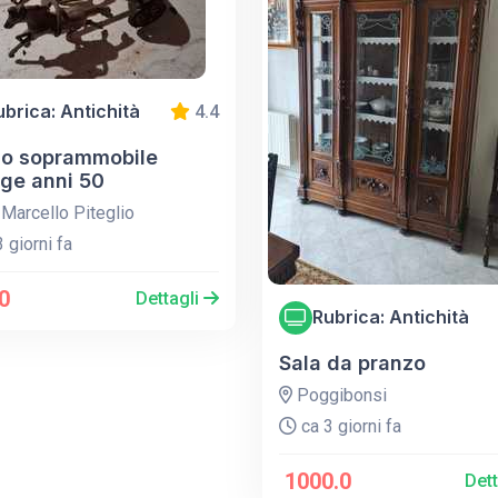
ubrica: Antichità
4.4
o soprammobile
age anni 50
Marcello Piteglio
 giorni fa
0
Dettagli
Rubrica: Antichità
Sala da pranzo
Poggibonsi
ca 3 giorni fa
1000.0
Det