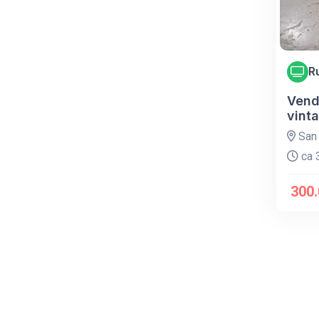
R
Vend
vint
San 
ca 3
300.