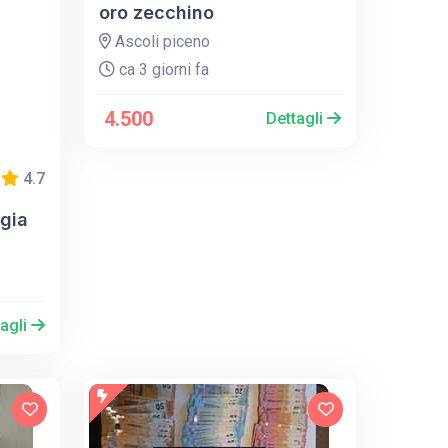
oro zecchino
Ascoli piceno
ca 3 giorni fa
4.500
Dettagli
4.7
gia
tagli