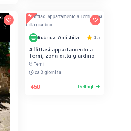
Rubrica: Antichità
4.5
Affittasi appartamento a
Terni, zona città giardino
Terni
ca 3 giorni fa
450
Dettagli