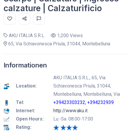
calzature | Calzaturificio
AKU ITALIA S.R.L.
1,200 Views
65, Via Schiavonesca Priula, 31044, Montebelluna
Informationen
AKU ITALIA S.R.L., 65, Via
Location:
Schiavonesca Priula, 31044,
Montebelluna, Montebelluna, Via
Tel:
+39423303232, +394232939
Internet:
http://www.aku.it
Open Hours:
Lu.-Sa. 08:00-17:00
Rating: