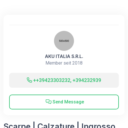
AKU ITALIA S.R.L.
Member seit 2018
++39423303232, +394232939
Send Message
Scarpe | Calzature | Ingrosso