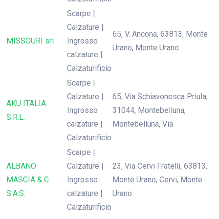
Scarpe |
Calzature |
65, V. Ancona, 63813, Monte
MISSOURI srl
Ingrosso
Urano, Monte Urano
calzature |
Calzaturificio
Scarpe |
Calzature |
65, Via Schiavonesca Priula,
AKU ITALIA
Ingrosso
31044, Montebelluna,
S.R.L.
calzature |
Montebelluna, Via
Calzaturificio
Scarpe |
ALBANO
Calzature |
23, Via Cervi Fratelli, 63813,
MASCIA & C.
Ingrosso
Monte Urano, Cervi, Monte
S.A.S.
calzature |
Urano
Calzaturificio