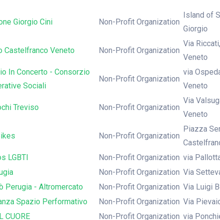
Island of 
ne Giorgio Cini
Non-Profit Organization
Giorgio
Via Riccat
o Castelfranco Veneto
Non-Profit Organization
Veneto
o In Concerto - Consorzio
via Ospeda
Non-Profit Organization
rative Sociali
Veneto
Via Valsug
chi Treviso
Non-Profit Organization
Veneto
Piazza Ser
Bikes
Non-Profit Organization
Castelfra
s LGBTI
Non-Profit Organization
via Pallott
ugia
Non-Profit Organization
Via Setteva
 Perugia - Altromercato
Non-Profit Organization
Via Luigi 
anza Spazio Performativo
Non-Profit Organization
Via Pievai
IL CUORE
Non-Profit Organization
via Ponchi