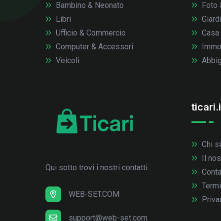
Bambino & Neonato
Foto 
Libri
Giardi
Ufficio & Commercio
Casa
Computer & Accessori
Immob
Veicoli
Abbig
ticari.i
Chi s
Il no
Qui sotto trovi i nostri contatti:
Conta
Termi
WEB-SET.COM
Priva
support@web-set.com