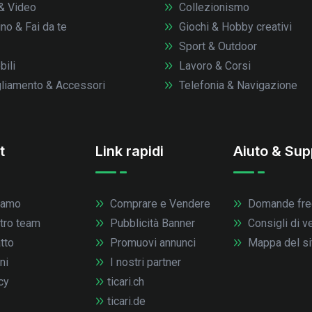
& Video
Collezionismo
no & Fai da te
Giochi & Hobby creativi
Sport & Outdoor
ili
Lavoro & Corsi
liamento & Accessori
Telefonia & Navigazione
t
Link rapidi
Aiuto & Sup
iamo
Comprare e Vendere
Domande fre
stro team
Pubblicità Banner
Consigli di v
tto
Promuovi annunci
Mappa del si
ni
I nostri partner
cy
ticari.ch
ticari.de