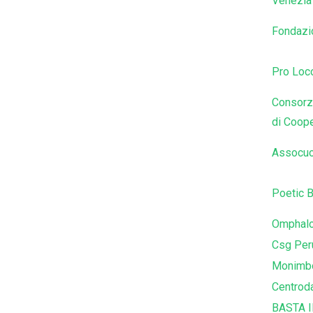
Venezia
Fondazio
Pro Loc
Consorzi
di Coope
Assocuo
Poetic 
Omphalo
Csg Per
Monimbò
Centrod
BASTA 