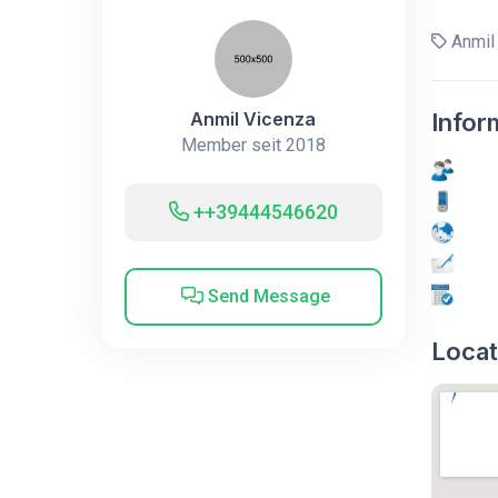
Anmil
Anmil Vicenza
Infor
Member seit 2018
++39444546620
Send Message
Locat