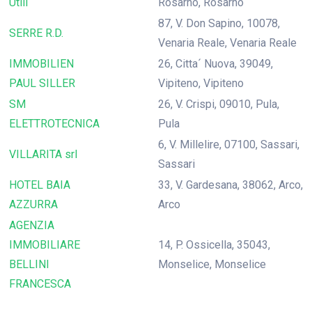
Utili
Rosarno, Rosarno
87, V. Don Sapino, 10078,
SERRE R.D.
Venaria Reale, Venaria Reale
IMMOBILIEN
26, Citta´ Nuova, 39049,
PAUL SILLER
Vipiteno, Vipiteno
SM
26, V. Crispi, 09010, Pula,
ELETTROTECNICA
Pula
6, V. Millelire, 07100, Sassari,
VILLARITA srl
Sassari
HOTEL BAIA
33, V. Gardesana, 38062, Arco,
AZZURRA
Arco
AGENZIA
IMMOBILIARE
14, P. Ossicella, 35043,
BELLINI
Monselice, Monselice
FRANCESCA