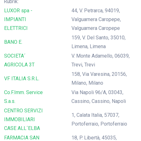
Rubrik:
LUXOR spa -
44, V. Petrarca, 94019,
IMPIANTI
Valguarnera Caropepe,
ELETTRICI
Valguarnera Caropepe
159, V. Del Santo, 35010,
BANO E.
Limena, Limena
SOCIETA´
V. Monte Adamello, 06039,
AGRICOLA 3T
Trevi, Trevi
158, Via Varesina, 20156,
VF ITALIA S.R.L.
Milano, Milano
Co.F.Imm. Service
Via Napoli 96/A, 03043,
S.a.s.
Cassino, Cassino, Napoli
CENTRO SERVIZI
1, Calata Italia, 57037,
IMMOBILIARI
Portoferraio, Portoferraio
CASE ALL´ELBA
FARMACIA SAN
18, P. Libertà, 45035,