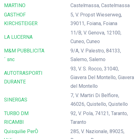
MARTINO
Castelmassa, Castelmassa
GASTHOF
5, V. Propst Wieserweg,
KIRCHSTEIGER
39011, Foiana, Foiana
11/B, V. Genova, 12100,
LA LUCERNA
Cuneo, Cuneo
M&M PUBBLICITA
9/A, V. Palestro, 84133,
´ snc
Salerno, Salerno
93, V. S. Rocco, 31040,
AUTOTRASPORTI
Giavera Del Montello, Giavera
DURANTE
del Montello
7, V. Martiri Di Belfiore,
SINERGAS
46026, Quistello, Quistello
TURBO DM
92, V. Pola, 74121, Taranto,
RICAMBI
Taranto
Quisquilie PerÒ
285, V. Nazionale, 89025,