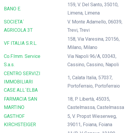
159, V. Del Santo, 35010,
BANO E.
Limena, Limena
SOCIETA´
V. Monte Adamello, 06039,
AGRICOLA 3T
Trevi, Trevi
158, Via Varesina, 20156,
VF ITALIA S.R.L.
Milano, Milano
Co.F.Imm. Service
Via Napoli 96/A, 03043,
S.a.s.
Cassino, Cassino, Napoli
CENTRO SERVIZI
1, Calata Italia, 57037,
IMMOBILIARI
Portoferraio, Portoferraio
CASE ALL´ELBA
FARMACIA SAN
18, P. Libertà, 45035,
MARTINO
Castelmassa, Castelmassa
GASTHOF
5, V. Propst Wieserweg,
KIRCHSTEIGER
39011, Foiana, Foiana