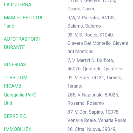
11/B, V. Genova, 12100,
LA LUCERNA
Cuneo, Cuneo
M&M PUBBLICITA
9/A, V. Palestro, 84133,
´ snc
Salerno, Salerno
93, V. S. Rocco, 31040,
AUTOTRASPORTI
Giavera Del Montello, Giavera
DURANTE
del Montello
7, V. Martiri Di Belfiore,
SINERGAS
46026, Quistello, Quistello
TURBO DM
92, V. Pola, 74121, Taranto,
RICAMBI
Taranto
Quisquilie PerÒ
285, V. Nazionale, 89025,
Utili
Rosarno, Rosarno
87, V. Don Sapino, 10078,
SERRE R.D.
Venaria Reale, Venaria Reale
IMMOBILIEN
26, Citta´ Nuova, 39049,