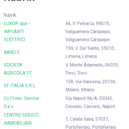
Rubrik:
LUXOR spa -
44, V. Petrarca, 94019,
IMPIANTI
Valguarnera Caropepe,
ELETTRICI
Valguarnera Caropepe
159, V. Del Santo, 35010,
BANO E.
Limena, Limena
SOCIETA´
V. Monte Adamello, 06039,
AGRICOLA 3T
Trevi, Trevi
158, Via Varesina, 20156,
VF ITALIA S.R.L.
Milano, Milano
Co.F.Imm. Service
Via Napoli 96/A, 03043,
S.a.s.
Cassino, Cassino, Napoli
CENTRO SERVIZI
1, Calata Italia, 57037,
IMMOBILIARI
Portoferraio, Portoferraio