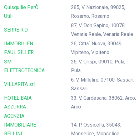
Quisquilie PerÒ
285, V. Nazionale, 89025,
Utili
Rosarno, Rosarno
87, V. Don Sapino, 10078,
SERRE R.D.
Venaria Reale, Venaria Reale
IMMOBILIEN
26, Citta´ Nuova, 39049,
PAUL SILLER
Vipiteno, Vipiteno
SM
26, V. Crispi, 09010, Pula,
ELETTROTECNICA
Pula
6, V. Millelire, 07100, Sassari,
VILLARITA srl
Sassari
HOTEL BAIA
33, V. Gardesana, 38062, Arco,
AZZURRA
Arco
AGENZIA
IMMOBILIARE
14, P. Ossicella, 35043,
BELLINI
Monselice, Monselice