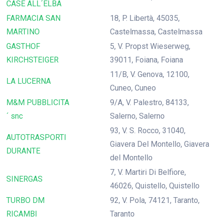
CASE ALL´ELBA
FARMACIA SAN
18, P. Libertà, 45035,
MARTINO
Castelmassa, Castelmassa
GASTHOF
5, V. Propst Wieserweg,
KIRCHSTEIGER
39011, Foiana, Foiana
11/B, V. Genova, 12100,
LA LUCERNA
Cuneo, Cuneo
M&M PUBBLICITA
9/A, V. Palestro, 84133,
´ snc
Salerno, Salerno
93, V. S. Rocco, 31040,
AUTOTRASPORTI
Giavera Del Montello, Giavera
DURANTE
del Montello
7, V. Martiri Di Belfiore,
SINERGAS
46026, Quistello, Quistello
TURBO DM
92, V. Pola, 74121, Taranto,
RICAMBI
Taranto