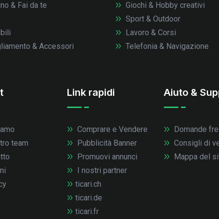
no & Fai da te
Giochi & Hobby creativi
Sport & Outdoor
ili
Lavoro & Corsi
liamento & Accessori
Telefonia & Navigazione
t
Link rapidi
Aiuto & Sup
iamo
Comprare e Vendere
Domande fre
stro team
Pubblicità Banner
Consigli di v
tto
Promuovi annunci
Mappa del si
ni
I nostri partner
cy
ticari.ch
ticari.de
ticari.fr