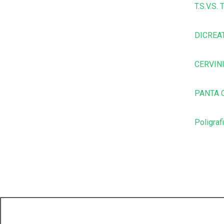
T.S.V.S
DICREA
CERVIN
PANTA C
Poligraf