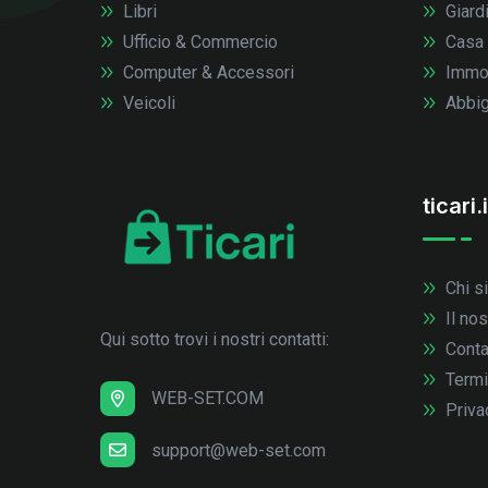
Libri
Giardi
Ufficio & Commercio
Casa
Computer & Accessori
Immob
Veicoli
Abbig
ticari.i
Chi s
Il no
Qui sotto trovi i nostri contatti:
Conta
Termi
WEB-SET.COM
Priva
support@web-set.com