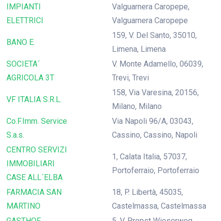
IMPIANTI
Valguarnera Caropepe,
ELETTRICI
Valguarnera Caropepe
159, V. Del Santo, 35010,
BANO E.
Limena, Limena
SOCIETA´
V. Monte Adamello, 06039,
AGRICOLA 3T
Trevi, Trevi
158, Via Varesina, 20156,
VF ITALIA S.R.L.
Milano, Milano
Co.F.Imm. Service
Via Napoli 96/A, 03043,
S.a.s.
Cassino, Cassino, Napoli
CENTRO SERVIZI
1, Calata Italia, 57037,
IMMOBILIARI
Portoferraio, Portoferraio
CASE ALL´ELBA
FARMACIA SAN
18, P. Libertà, 45035,
MARTINO
Castelmassa, Castelmassa
GASTHOF
5, V. Propst Wieserweg,