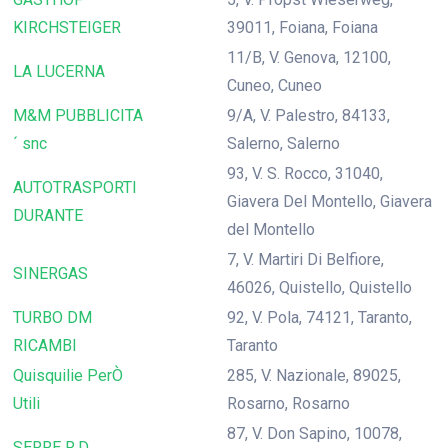
KIRCHSTEIGER
39011, Foiana, Foiana
11/B, V. Genova, 12100,
LA LUCERNA
Cuneo, Cuneo
M&M PUBBLICITA
9/A, V. Palestro, 84133,
´ snc
Salerno, Salerno
93, V. S. Rocco, 31040,
AUTOTRASPORTI
Giavera Del Montello, Giavera
DURANTE
del Montello
7, V. Martiri Di Belfiore,
SINERGAS
46026, Quistello, Quistello
TURBO DM
92, V. Pola, 74121, Taranto,
RICAMBI
Taranto
Quisquilie PerÒ
285, V. Nazionale, 89025,
Utili
Rosarno, Rosarno
87, V. Don Sapino, 10078,
SERRE R.D.