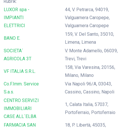
Rubrik:
LUXOR spa -
44, V. Petrarca, 94019,
IMPIANTI
Valguarnera Caropepe,
ELETTRICI
Valguarnera Caropepe
159, V. Del Santo, 35010,
BANO E.
Limena, Limena
SOCIETA´
V. Monte Adamello, 06039,
AGRICOLA 3T
Trevi, Trevi
158, Via Varesina, 20156,
VF ITALIA S.R.L.
Milano, Milano
Co.F.Imm. Service
Via Napoli 96/A, 03043,
S.a.s.
Cassino, Cassino, Napoli
CENTRO SERVIZI
1, Calata Italia, 57037,
IMMOBILIARI
Portoferraio, Portoferraio
CASE ALL´ELBA
FARMACIA SAN
18, P. Libertà, 45035,