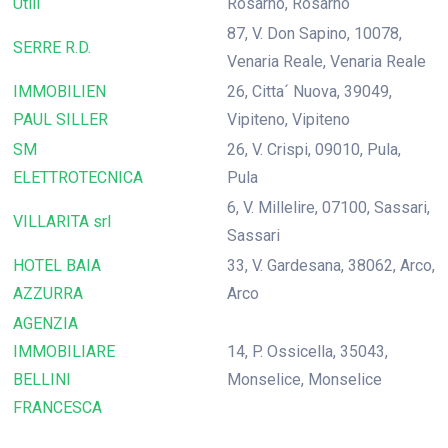
Utili
Rosarno, Rosarno
87, V. Don Sapino, 10078,
SERRE R.D.
Venaria Reale, Venaria Reale
IMMOBILIEN
26, Citta´ Nuova, 39049,
PAUL SILLER
Vipiteno, Vipiteno
SM
26, V. Crispi, 09010, Pula,
ELETTROTECNICA
Pula
6, V. Millelire, 07100, Sassari,
VILLARITA srl
Sassari
HOTEL BAIA
33, V. Gardesana, 38062, Arco,
AZZURRA
Arco
AGENZIA
IMMOBILIARE
14, P. Ossicella, 35043,
BELLINI
Monselice, Monselice
FRANCESCA