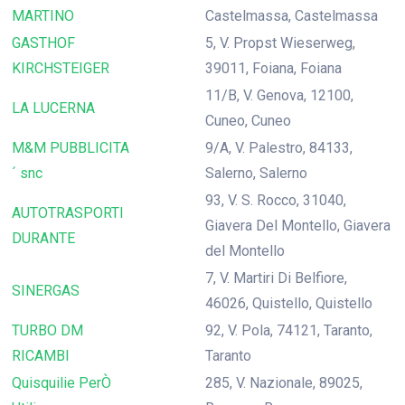
MARTINO
Castelmassa, Castelmassa
GASTHOF
5, V. Propst Wieserweg,
KIRCHSTEIGER
39011, Foiana, Foiana
11/B, V. Genova, 12100,
LA LUCERNA
Cuneo, Cuneo
M&M PUBBLICITA
9/A, V. Palestro, 84133,
´ snc
Salerno, Salerno
93, V. S. Rocco, 31040,
AUTOTRASPORTI
Giavera Del Montello, Giavera
DURANTE
del Montello
7, V. Martiri Di Belfiore,
SINERGAS
46026, Quistello, Quistello
TURBO DM
92, V. Pola, 74121, Taranto,
RICAMBI
Taranto
Quisquilie PerÒ
285, V. Nazionale, 89025,