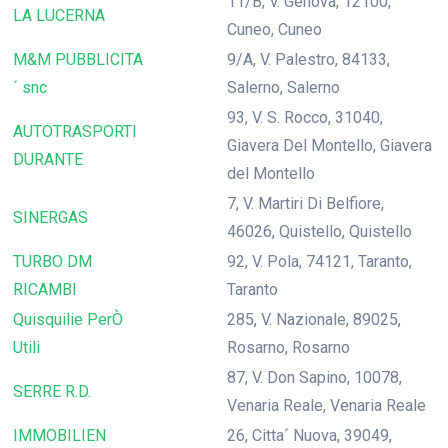
11/B, V. Genova, 12100,
LA LUCERNA
Cuneo, Cuneo
M&M PUBBLICITA
9/A, V. Palestro, 84133,
´ snc
Salerno, Salerno
93, V. S. Rocco, 31040,
AUTOTRASPORTI
Giavera Del Montello, Giavera
DURANTE
del Montello
7, V. Martiri Di Belfiore,
SINERGAS
46026, Quistello, Quistello
TURBO DM
92, V. Pola, 74121, Taranto,
RICAMBI
Taranto
Quisquilie PerÒ
285, V. Nazionale, 89025,
Utili
Rosarno, Rosarno
87, V. Don Sapino, 10078,
SERRE R.D.
Venaria Reale, Venaria Reale
IMMOBILIEN
26, Citta´ Nuova, 39049,