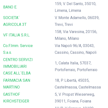
159, V. Del Santo, 35010,
BANO E.
Limena, Limena
SOCIETA´
V. Monte Adamello, 06039,
AGRICOLA 3T
Trevi, Trevi
158, Via Varesina, 20156,
VF ITALIA S.R.L.
Milano, Milano
Co.F.Imm. Service
Via Napoli 96/A, 03043,
S.a.s.
Cassino, Cassino, Napoli
CENTRO SERVIZI
1, Calata Italia, 57037,
IMMOBILIARI
Portoferraio, Portoferraio
CASE ALL´ELBA
FARMACIA SAN
18, P. Libertà, 45035,
MARTINO
Castelmassa, Castelmassa
GASTHOF
5, V. Propst Wieserweg,
KIRCHSTEIGER
39011, Foiana, Foiana