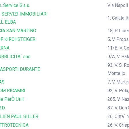
. Service S.a.s.
Via Napoli
 SERVIZI IMMOBILIARI
1, Calata I
LL´ELBA
IA SAN MARTINO
18, P. Lib
F KIRCHSTEIGER
5, V. Prop
ERNA
11/B, V. G
BBLICITA´ snc
9/A, V. Pal
93, V. S. 
ASPORTI DURANTE
Montello
AS
7, V. Marti
DM RICAMBI
92, V. Pola
ie PerÒ Utili
285, V. Na
.D.
87, V. Don
LIEN PAUL SILLER
26, Citta´ 
TTROTECNICA
26, V. Cris