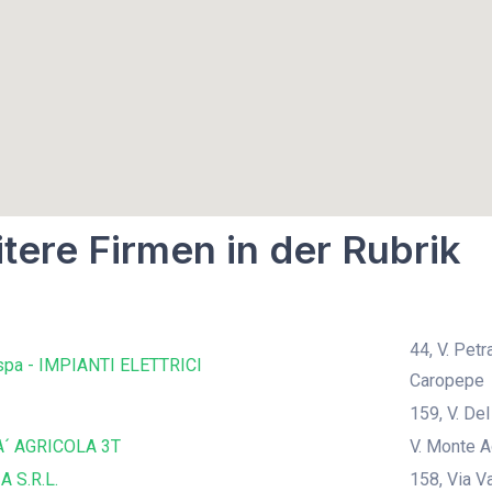
tere Firmen in der Rubrik
44, V. Pet
pa - IMPIANTI ELETTRICI
Caropepe
159, V. De
´ AGRICOLA 3T
V. Monte A
A S.R.L.
158, Via V