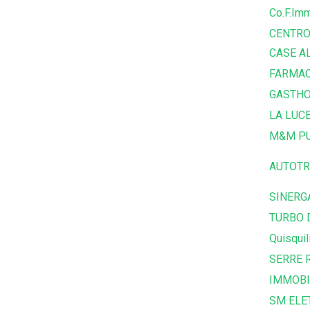
Co.F.Imm
CENTRO
CASE A
FARMAC
GASTHO
LA LUC
M&M PU
AUTOTR
SINERG
TURBO 
Quisquil
SERRE R
IMMOBI
SM ELE