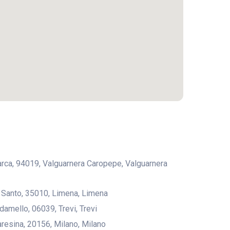
rarca, 94019, Valguarnera Caropepe, Valguarnera
l Santo, 35010, Limena, Limena
damello, 06039, Trevi, Trevi
aresina, 20156, Milano, Milano