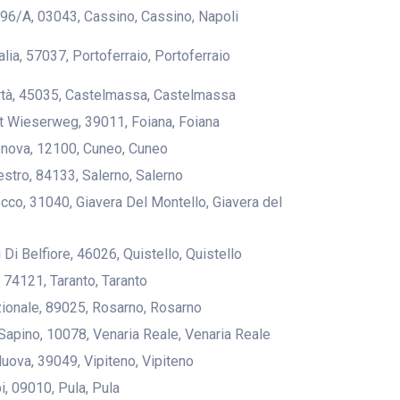
 96/A, 03043, Cassino, Cassino, Napoli
talia, 57037, Portoferraio, Portoferraio
ertà, 45035, Castelmassa, Castelmassa
st Wieserweg, 39011, Foiana, Foiana
enova, 12100, Cuneo, Cuneo
estro, 84133, Salerno, Salerno
Rocco, 31040, Giavera Del Montello, Giavera del
ri Di Belfiore, 46026, Quistello, Quistello
, 74121, Taranto, Taranto
zionale, 89025, Rosarno, Rosarno
 Sapino, 10078, Venaria Reale, Venaria Reale
Nuova, 39049, Vipiteno, Vipiteno
pi, 09010, Pula, Pula