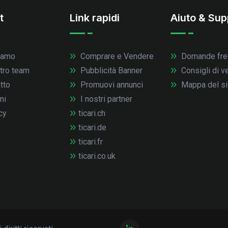
t
Link rapidi
Aiuto & Sup
iamo
Comprare e Vendere
Domande fre
stro team
Pubblicità Banner
Consigli di v
tto
Promuovi annunci
Mappa del si
ni
I nostri partner
cy
ticari.ch
ticari.de
ticari.fr
ticari.co.uk