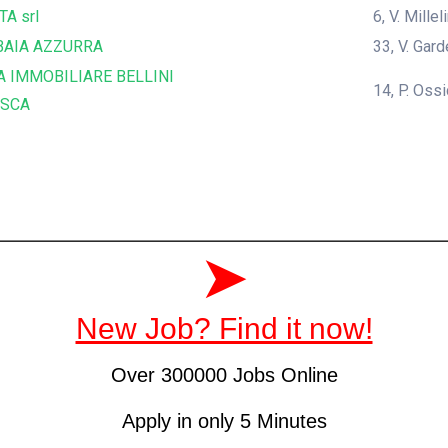
TA srl
6, V. Mille
BAIA AZZURRA
33, V. Gar
A IMMOBILIARE BELLINI
14, P. Oss
ESCA