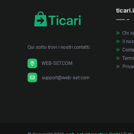
ticari.i
Chi s
Il no
Qui sotto trovi i nostri contatti:
Conta
Termi
WEB-SET.COM
Priva
support@web-set.com