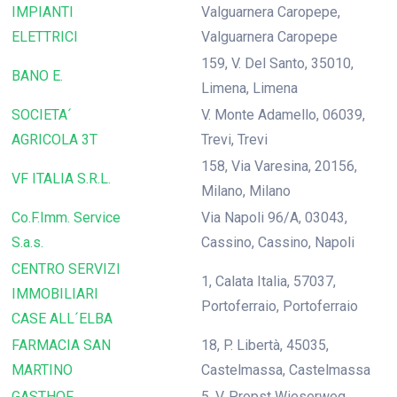
IMPIANTI
Valguarnera Caropepe,
ELETTRICI
Valguarnera Caropepe
159, V. Del Santo, 35010,
BANO E.
Limena, Limena
SOCIETA´
V. Monte Adamello, 06039,
AGRICOLA 3T
Trevi, Trevi
158, Via Varesina, 20156,
VF ITALIA S.R.L.
Milano, Milano
Co.F.Imm. Service
Via Napoli 96/A, 03043,
S.a.s.
Cassino, Cassino, Napoli
CENTRO SERVIZI
1, Calata Italia, 57037,
IMMOBILIARI
Portoferraio, Portoferraio
CASE ALL´ELBA
FARMACIA SAN
18, P. Libertà, 45035,
MARTINO
Castelmassa, Castelmassa
GASTHOF
5, V. Propst Wieserweg,