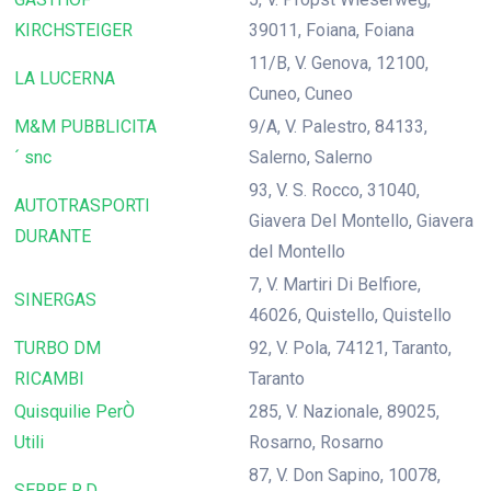
KIRCHSTEIGER
39011, Foiana, Foiana
11/B, V. Genova, 12100,
LA LUCERNA
Cuneo, Cuneo
M&M PUBBLICITA
9/A, V. Palestro, 84133,
´ snc
Salerno, Salerno
93, V. S. Rocco, 31040,
AUTOTRASPORTI
Giavera Del Montello, Giavera
DURANTE
del Montello
7, V. Martiri Di Belfiore,
SINERGAS
46026, Quistello, Quistello
TURBO DM
92, V. Pola, 74121, Taranto,
RICAMBI
Taranto
Quisquilie PerÒ
285, V. Nazionale, 89025,
Utili
Rosarno, Rosarno
87, V. Don Sapino, 10078,
SERRE R.D.