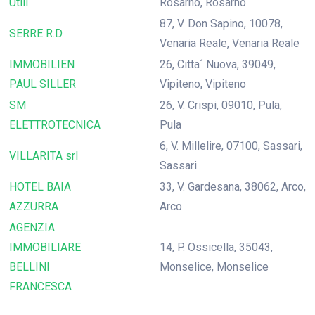
Utili
Rosarno, Rosarno
87, V. Don Sapino, 10078,
SERRE R.D.
Venaria Reale, Venaria Reale
IMMOBILIEN
26, Citta´ Nuova, 39049,
PAUL SILLER
Vipiteno, Vipiteno
SM
26, V. Crispi, 09010, Pula,
ELETTROTECNICA
Pula
6, V. Millelire, 07100, Sassari,
VILLARITA srl
Sassari
HOTEL BAIA
33, V. Gardesana, 38062, Arco,
AZZURRA
Arco
AGENZIA
IMMOBILIARE
14, P. Ossicella, 35043,
BELLINI
Monselice, Monselice
FRANCESCA