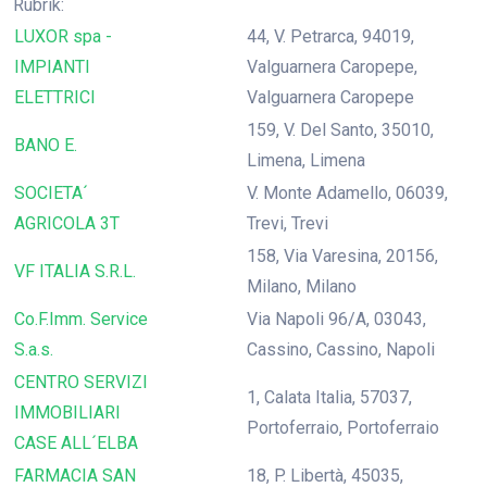
Rubrik:
LUXOR spa -
44, V. Petrarca, 94019,
IMPIANTI
Valguarnera Caropepe,
ELETTRICI
Valguarnera Caropepe
159, V. Del Santo, 35010,
BANO E.
Limena, Limena
SOCIETA´
V. Monte Adamello, 06039,
AGRICOLA 3T
Trevi, Trevi
158, Via Varesina, 20156,
VF ITALIA S.R.L.
Milano, Milano
Co.F.Imm. Service
Via Napoli 96/A, 03043,
S.a.s.
Cassino, Cassino, Napoli
CENTRO SERVIZI
1, Calata Italia, 57037,
IMMOBILIARI
Portoferraio, Portoferraio
CASE ALL´ELBA
FARMACIA SAN
18, P. Libertà, 45035,