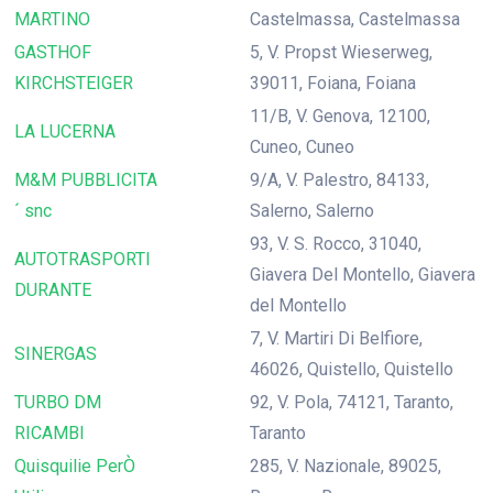
MARTINO
Castelmassa, Castelmassa
GASTHOF
5, V. Propst Wieserweg,
KIRCHSTEIGER
39011, Foiana, Foiana
11/B, V. Genova, 12100,
LA LUCERNA
Cuneo, Cuneo
M&M PUBBLICITA
9/A, V. Palestro, 84133,
´ snc
Salerno, Salerno
93, V. S. Rocco, 31040,
AUTOTRASPORTI
Giavera Del Montello, Giavera
DURANTE
del Montello
7, V. Martiri Di Belfiore,
SINERGAS
46026, Quistello, Quistello
TURBO DM
92, V. Pola, 74121, Taranto,
RICAMBI
Taranto
Quisquilie PerÒ
285, V. Nazionale, 89025,