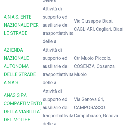
delle a
Attività di
A.N.A.S. ENTE
supporto ed
Via Giuseppe Biasi,
NAZIONALE PER
ausiliarie dei
CAGLIARI, Cagliari, Biasi
LE STRADE
trasportiattività
delle a
AZIENDA
Attività di
NAZIONALE
supporto ed
Ctr Muoio Piccolo,
AUTONOMA
ausiliarie dei
COSENZA, Cosenza,
DELLE STRADE
trasportiattività
Muoio
A.N.A.S.
delle a
Attività di
ANAS S.P.A.
supporto ed
Via Genova 64,
COMPARTIMENTO
ausiliarie dei
CAMPOBASSO,
DELLA VIABILITA´
trasportiattività
Campobasso, Genova
DEL MOLISE
delle a