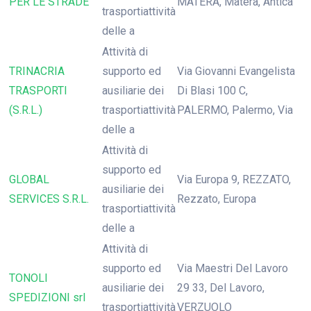
PER LE STRADE
MATERA, Matera, Antica
trasportiattività
delle a
Attività di
TRINACRIA
supporto ed
Via Giovanni Evangelista
TRASPORTI
ausiliarie dei
Di Blasi 100 C,
(S.R.L.)
trasportiattività
PALERMO, Palermo, Via
delle a
Attività di
supporto ed
GLOBAL
Via Europa 9, REZZATO,
ausiliarie dei
SERVICES S.R.L.
Rezzato, Europa
trasportiattività
delle a
Attività di
supporto ed
Via Maestri Del Lavoro
TONOLI
ausiliarie dei
29 33, Del Lavoro,
SPEDIZIONI srl
trasportiattività
VERZUOLO