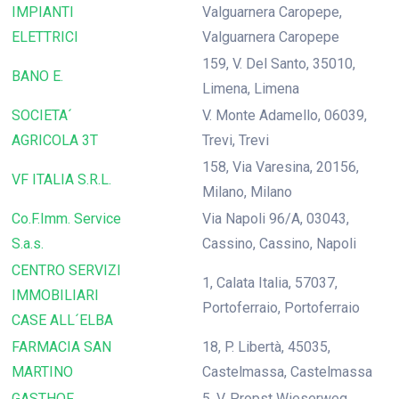
IMPIANTI
Valguarnera Caropepe,
ELETTRICI
Valguarnera Caropepe
159, V. Del Santo, 35010,
BANO E.
Limena, Limena
SOCIETA´
V. Monte Adamello, 06039,
AGRICOLA 3T
Trevi, Trevi
158, Via Varesina, 20156,
VF ITALIA S.R.L.
Milano, Milano
Co.F.Imm. Service
Via Napoli 96/A, 03043,
S.a.s.
Cassino, Cassino, Napoli
CENTRO SERVIZI
1, Calata Italia, 57037,
IMMOBILIARI
Portoferraio, Portoferraio
CASE ALL´ELBA
FARMACIA SAN
18, P. Libertà, 45035,
MARTINO
Castelmassa, Castelmassa
GASTHOF
5, V. Propst Wieserweg,