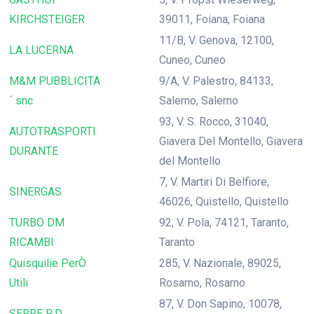
KIRCHSTEIGER
39011, Foiana, Foiana
11/B, V. Genova, 12100,
LA LUCERNA
Cuneo, Cuneo
M&M PUBBLICITA
9/A, V. Palestro, 84133,
´ snc
Salerno, Salerno
93, V. S. Rocco, 31040,
AUTOTRASPORTI
Giavera Del Montello, Giavera
DURANTE
del Montello
7, V. Martiri Di Belfiore,
SINERGAS
46026, Quistello, Quistello
TURBO DM
92, V. Pola, 74121, Taranto,
RICAMBI
Taranto
Quisquilie PerÒ
285, V. Nazionale, 89025,
Utili
Rosarno, Rosarno
87, V. Don Sapino, 10078,
SERRE R.D.