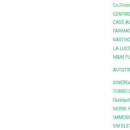
Co.F.Imm
CENTRO
CASE A
FARMAC
GASTHO
LA LUC
M&M PU
AUTOTR
SINERG
TURBO 
Quisquil
SERRE R
IMMOBI
SM ELE