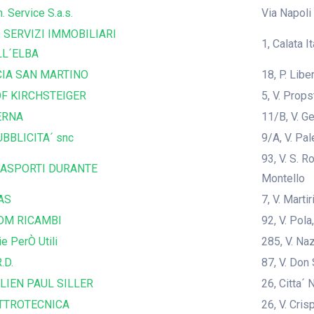
. Service S.a.s.
Via Napoli
 SERVIZI IMMOBILIARI
1, Calata I
LL´ELBA
IA SAN MARTINO
18, P. Lib
F KIRCHSTEIGER
5, V. Prop
ERNA
11/B, V. G
BBLICITA´ snc
9/A, V. Pal
93, V. S. 
ASPORTI DURANTE
Montello
AS
7, V. Marti
DM RICAMBI
92, V. Pola
ie PerÒ Utili
285, V. Na
.D.
87, V. Don
LIEN PAUL SILLER
26, Citta´ 
TTROTECNICA
26, V. Cris