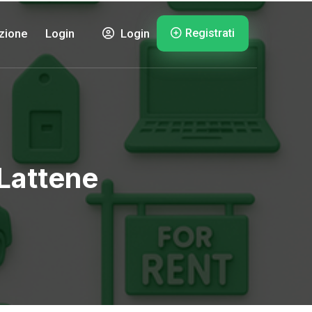
Registrati
zione
Login
Login
 Lattene