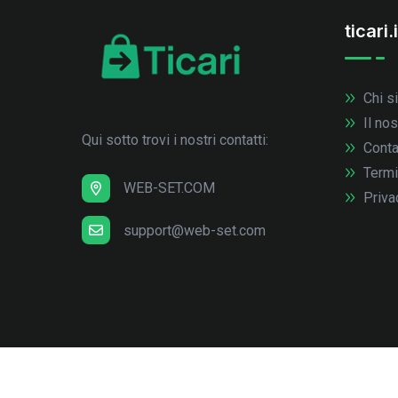
ticari.i
Chi s
Il no
Qui sotto trovi i nostri contatti:
Conta
Termi
WEB-SET.COM
Priva
support@web-set.com