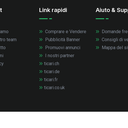
t
Link rapidi
Aiuto & Sup
iamo
Comprare e Vendere
Domande fre
stro team
Pubblicità Banner
Consigli di v
tto
Promuovi annunci
Mappa del si
ni
I nostri partner
cy
ticari.ch
ticari.de
ticari.fr
ticari.co.uk