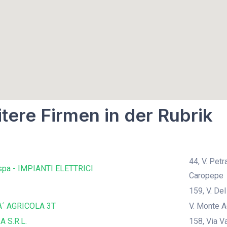
tere Firmen in der Rubrik
44, V. Pet
pa - IMPIANTI ELETTRICI
Caropepe
159, V. De
´ AGRICOLA 3T
V. Monte A
A S.R.L.
158, Via V