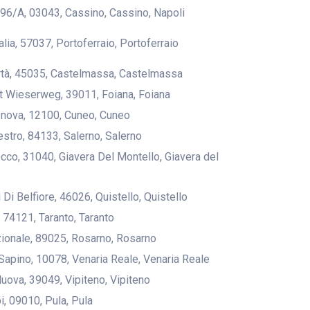
 96/A, 03043, Cassino, Cassino, Napoli
talia, 57037, Portoferraio, Portoferraio
ertà, 45035, Castelmassa, Castelmassa
st Wieserweg, 39011, Foiana, Foiana
enova, 12100, Cuneo, Cuneo
estro, 84133, Salerno, Salerno
Rocco, 31040, Giavera Del Montello, Giavera del
ri Di Belfiore, 46026, Quistello, Quistello
, 74121, Taranto, Taranto
zionale, 89025, Rosarno, Rosarno
 Sapino, 10078, Venaria Reale, Venaria Reale
Nuova, 39049, Vipiteno, Vipiteno
pi, 09010, Pula, Pula