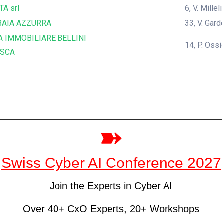
TA srl
6, V. Mille
BAIA AZZURRA
33, V. Gar
A IMMOBILIARE BELLINI
14, P. Oss
ESCA