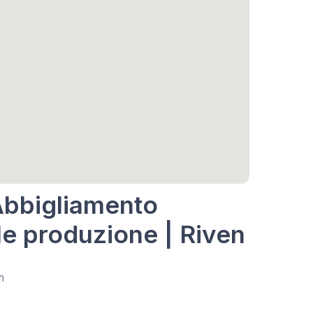
Abbigliamento
le produzione | Riven
n