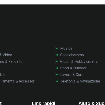
Musica
& Video
Collezionismo
no & Fai da te
Giochi & Hobby creativi
Sport & Outdoor
ili
Lavoro & Corsi
liamento & Accessori
Telefonia & Navigazione
t
Link rapidi
Aiuto & Sup