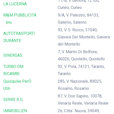
11/B, V. Genova, 12100,
LA LUCERNA
Cuneo, Cuneo
M&M PUBBLICITA
9/A, V. Palestro, 84133,
´ snc
Salerno, Salerno
93, V. S. Rocco, 31040,
AUTOTRASPORTI
Giavera Del Montello, Giavera
DURANTE
del Montello
7, V. Martiri Di Belfiore,
SINERGAS
46026, Quistello, Quistello
TURBO DM
92, V. Pola, 74121, Taranto,
RICAMBI
Taranto
Quisquilie PerÒ
285, V. Nazionale, 89025,
Utili
Rosarno, Rosarno
87, V. Don Sapino, 10078,
SERRE R.D.
Venaria Reale, Venaria Reale
IMMOBILIEN
26, Citta´ Nuova, 39049,