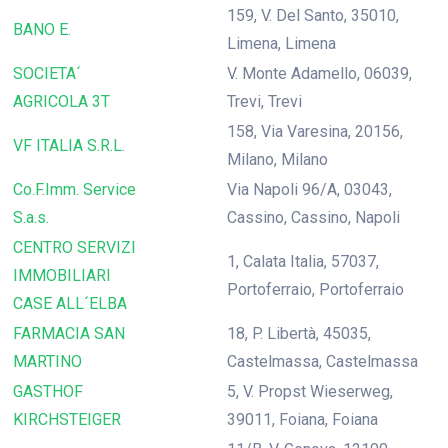
159, V. Del Santo, 35010,
BANO E.
Limena, Limena
SOCIETA´
V. Monte Adamello, 06039,
AGRICOLA 3T
Trevi, Trevi
158, Via Varesina, 20156,
VF ITALIA S.R.L.
Milano, Milano
Co.F.Imm. Service
Via Napoli 96/A, 03043,
S.a.s.
Cassino, Cassino, Napoli
CENTRO SERVIZI
1, Calata Italia, 57037,
IMMOBILIARI
Portoferraio, Portoferraio
CASE ALL´ELBA
FARMACIA SAN
18, P. Libertà, 45035,
MARTINO
Castelmassa, Castelmassa
GASTHOF
5, V. Propst Wieserweg,
KIRCHSTEIGER
39011, Foiana, Foiana