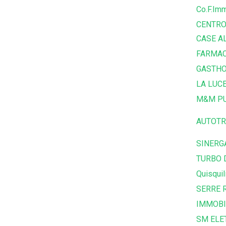
Co.F.Imm
CENTRO
CASE A
FARMAC
GASTHO
LA LUC
M&M PU
AUTOTR
SINERG
TURBO 
Quisquil
SERRE R
IMMOBI
SM ELE