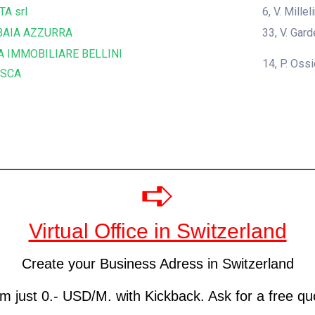
TA srl
6, V. Mille
BAIA AZZURRA
33, V. Gar
A IMMOBILIARE BELLINI
14, P. Oss
ESCA