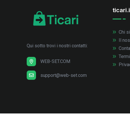
ticari.i
Chi s
Il no
Qui sotto trovi i nostri contatti:
Conta
Termi
WEB-SET.COM
Priva
support@web-set.com