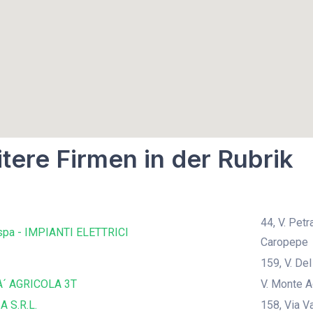
tere Firmen in der Rubrik
44, V. Pet
pa - IMPIANTI ELETTRICI
Caropepe
159, V. De
´ AGRICOLA 3T
V. Monte A
A S.R.L.
158, Via V