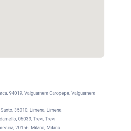
rarca, 94019, Valguarnera Caropepe, Valguarnera
l Santo, 35010, Limena, Limena
damello, 06039, Trevi, Trevi
aresina, 20156, Milano, Milano