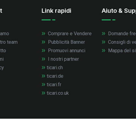
t
Link rapidi
Aiuto & Sup
iamo
Comprare e Vendere
Domande fre
stro team
Pubblicità Banner
Consigli di v
tto
Promuovi annunci
Mappa del si
ni
I nostri partner
cy
ticari.ch
ticari.de
ticari.fr
ticari.co.uk