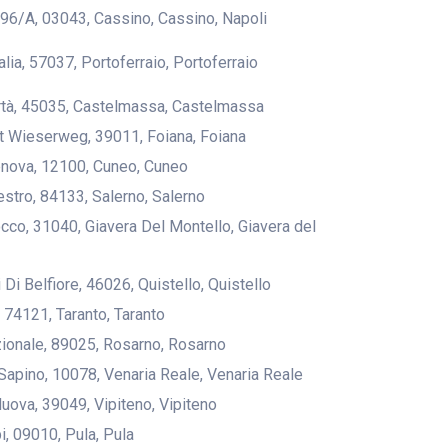
 96/A, 03043, Cassino, Cassino, Napoli
talia, 57037, Portoferraio, Portoferraio
ertà, 45035, Castelmassa, Castelmassa
st Wieserweg, 39011, Foiana, Foiana
enova, 12100, Cuneo, Cuneo
estro, 84133, Salerno, Salerno
Rocco, 31040, Giavera Del Montello, Giavera del
ri Di Belfiore, 46026, Quistello, Quistello
, 74121, Taranto, Taranto
zionale, 89025, Rosarno, Rosarno
 Sapino, 10078, Venaria Reale, Venaria Reale
Nuova, 39049, Vipiteno, Vipiteno
pi, 09010, Pula, Pula