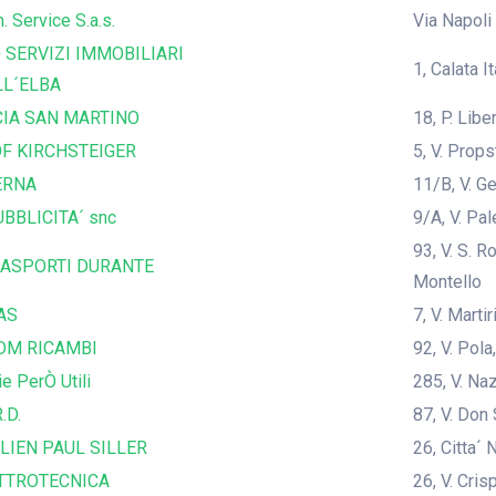
. Service S.a.s.
Via Napoli
 SERVIZI IMMOBILIARI
1, Calata I
LL´ELBA
IA SAN MARTINO
18, P. Lib
F KIRCHSTEIGER
5, V. Prop
ERNA
11/B, V. G
BBLICITA´ snc
9/A, V. Pal
93, V. S. 
ASPORTI DURANTE
Montello
AS
7, V. Marti
DM RICAMBI
92, V. Pola
ie PerÒ Utili
285, V. Na
.D.
87, V. Don
LIEN PAUL SILLER
26, Citta´ 
TTROTECNICA
26, V. Cris