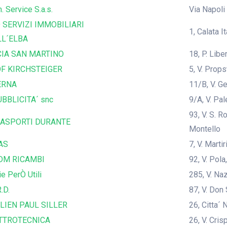
. Service S.a.s.
Via Napoli
 SERVIZI IMMOBILIARI
1, Calata I
LL´ELBA
IA SAN MARTINO
18, P. Lib
F KIRCHSTEIGER
5, V. Prop
ERNA
11/B, V. G
BBLICITA´ snc
9/A, V. Pal
93, V. S. 
ASPORTI DURANTE
Montello
AS
7, V. Marti
DM RICAMBI
92, V. Pola
ie PerÒ Utili
285, V. Na
.D.
87, V. Don
LIEN PAUL SILLER
26, Citta´ 
TTROTECNICA
26, V. Cris