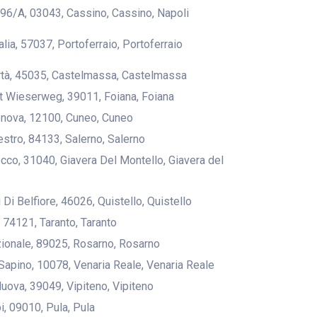
 96/A, 03043, Cassino, Cassino, Napoli
talia, 57037, Portoferraio, Portoferraio
ertà, 45035, Castelmassa, Castelmassa
st Wieserweg, 39011, Foiana, Foiana
enova, 12100, Cuneo, Cuneo
estro, 84133, Salerno, Salerno
Rocco, 31040, Giavera Del Montello, Giavera del
ri Di Belfiore, 46026, Quistello, Quistello
, 74121, Taranto, Taranto
zionale, 89025, Rosarno, Rosarno
 Sapino, 10078, Venaria Reale, Venaria Reale
Nuova, 39049, Vipiteno, Vipiteno
pi, 09010, Pula, Pula