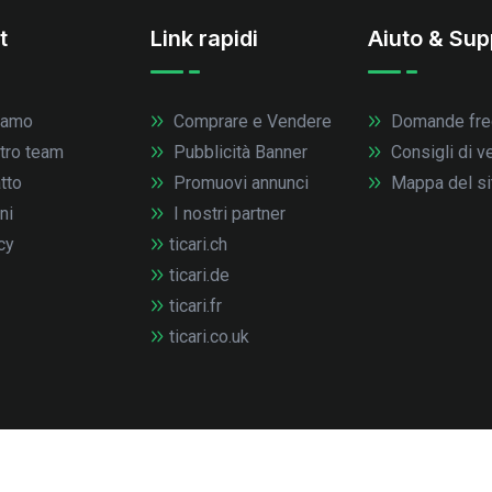
t
Link rapidi
Aiuto & Sup
iamo
Comprare e Vendere
Domande fre
stro team
Pubblicità Banner
Consigli di v
tto
Promuovi annunci
Mappa del si
ni
I nostri partner
cy
ticari.ch
ticari.de
ticari.fr
ticari.co.uk