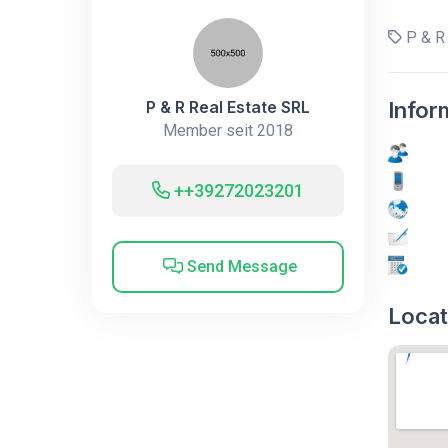
P & R 
P & R Real Estate SRL
Infor
Member seit 2018
++39272023201
Send Message
Locat