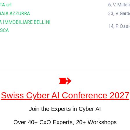
TA srl
6, V. Mille
BAIA AZZURRA
33, V. Gar
A IMMOBILIARE BELLINI
14, P. Oss
ESCA