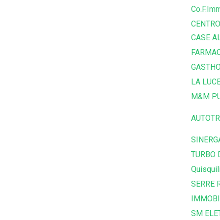
Co.F.Imm
CENTRO
CASE A
FARMAC
GASTHO
LA LUC
M&M PU
AUTOTR
SINERG
TURBO 
Quisquil
SERRE R
IMMOBI
SM ELE