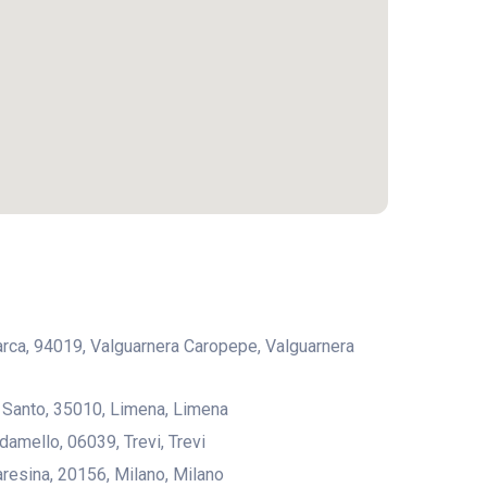
rarca, 94019, Valguarnera Caropepe, Valguarnera
l Santo, 35010, Limena, Limena
damello, 06039, Trevi, Trevi
aresina, 20156, Milano, Milano