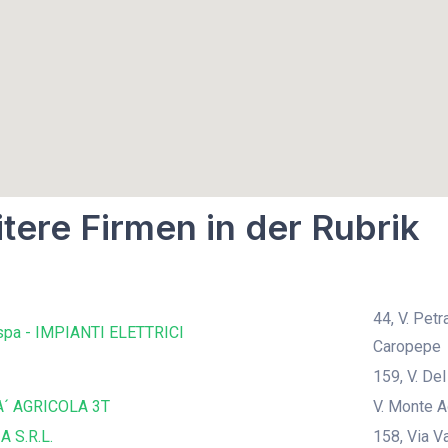
tere Firmen in der Rubrik
44, V. Pet
pa - IMPIANTI ELETTRICI
Caropepe
159, V. De
´ AGRICOLA 3T
V. Monte A
A S.R.L.
158, Via V