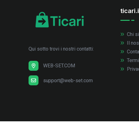
ticari.i
Chi s
Il no
Qui sotto trovi i nostri contatti:
Conta
Termi
WEB-SET.COM
Priva
support@web-set.com