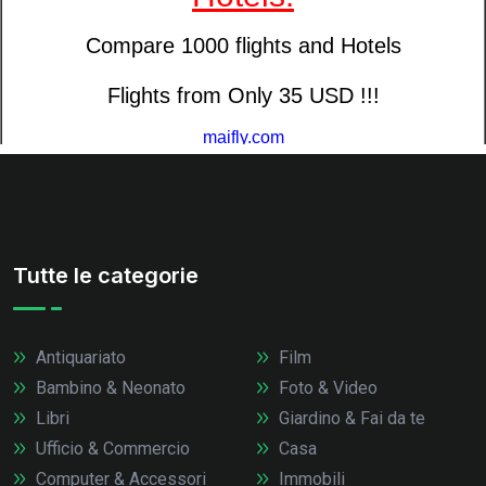
Tutte le categorie
Antiquariato
Film
Bambino & Neonato
Foto & Video
Libri
Giardino & Fai da te
Ufficio & Commercio
Casa
Computer & Accessori
Immobili