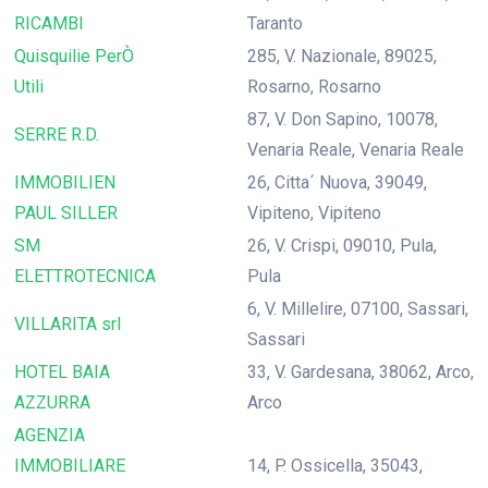
RICAMBI
Taranto
Quisquilie PerÒ
285, V. Nazionale, 89025,
Utili
Rosarno, Rosarno
87, V. Don Sapino, 10078,
SERRE R.D.
Venaria Reale, Venaria Reale
IMMOBILIEN
26, Citta´ Nuova, 39049,
PAUL SILLER
Vipiteno, Vipiteno
SM
26, V. Crispi, 09010, Pula,
ELETTROTECNICA
Pula
6, V. Millelire, 07100, Sassari,
VILLARITA srl
Sassari
HOTEL BAIA
33, V. Gardesana, 38062, Arco,
AZZURRA
Arco
AGENZIA
IMMOBILIARE
14, P. Ossicella, 35043,