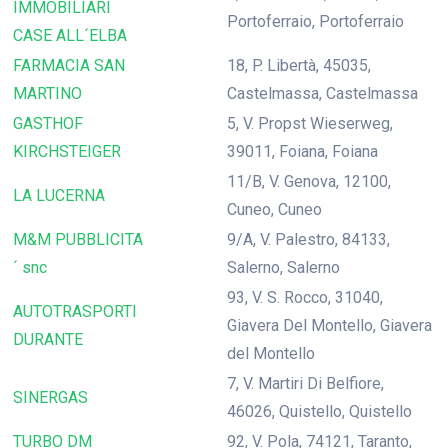
IMMOBILIARI
Portoferraio, Portoferraio
CASE ALL´ELBA
FARMACIA SAN
18, P. Libertà, 45035,
MARTINO
Castelmassa, Castelmassa
GASTHOF
5, V. Propst Wieserweg,
KIRCHSTEIGER
39011, Foiana, Foiana
11/B, V. Genova, 12100,
LA LUCERNA
Cuneo, Cuneo
M&M PUBBLICITA
9/A, V. Palestro, 84133,
´ snc
Salerno, Salerno
93, V. S. Rocco, 31040,
AUTOTRASPORTI
Giavera Del Montello, Giavera
DURANTE
del Montello
7, V. Martiri Di Belfiore,
SINERGAS
46026, Quistello, Quistello
TURBO DM
92, V. Pola, 74121, Taranto,