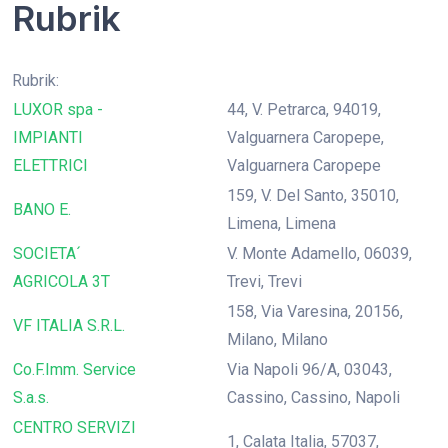
Rubrik
Rubrik:
LUXOR spa -
44, V. Petrarca, 94019,
IMPIANTI
Valguarnera Caropepe,
ELETTRICI
Valguarnera Caropepe
159, V. Del Santo, 35010,
BANO E.
Limena, Limena
SOCIETA´
V. Monte Adamello, 06039,
AGRICOLA 3T
Trevi, Trevi
158, Via Varesina, 20156,
VF ITALIA S.R.L.
Milano, Milano
Co.F.Imm. Service
Via Napoli 96/A, 03043,
S.a.s.
Cassino, Cassino, Napoli
CENTRO SERVIZI
1, Calata Italia, 57037,