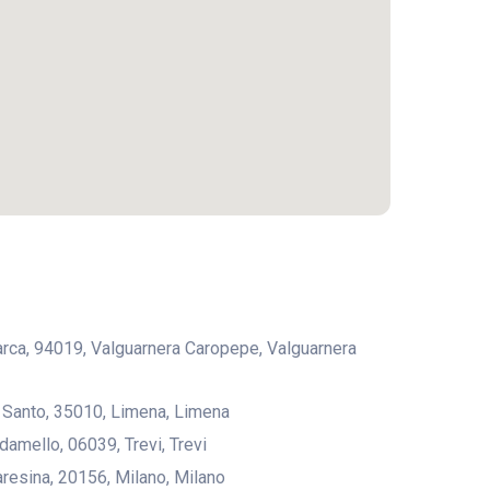
rarca, 94019, Valguarnera Caropepe, Valguarnera
l Santo, 35010, Limena, Limena
damello, 06039, Trevi, Trevi
aresina, 20156, Milano, Milano