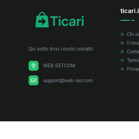
ticari.i
Chi s
Il no
Qui sotto trovi i nostri contatti:
Conta
Termi
WEB-SET.COM
Priva
support@web-set.com