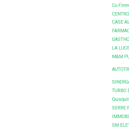
Co.F.Imm
CENTRO
CASE A
FARMAC
GASTHO
LA LUC
M&M PU
AUTOTR
SINERG
TURBO 
Quisquil
SERRE R
IMMOBI
SM ELE