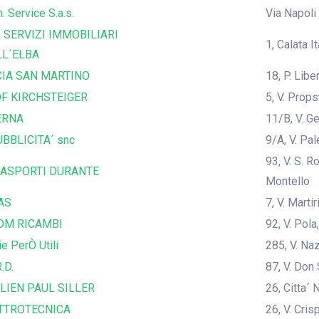
. Service S.a.s.
Via Napoli
 SERVIZI IMMOBILIARI
1, Calata I
LL´ELBA
IA SAN MARTINO
18, P. Lib
F KIRCHSTEIGER
5, V. Prop
ERNA
11/B, V. G
BBLICITA´ snc
9/A, V. Pal
93, V. S. 
ASPORTI DURANTE
Montello
AS
7, V. Marti
DM RICAMBI
92, V. Pola
ie PerÒ Utili
285, V. Na
.D.
87, V. Don
LIEN PAUL SILLER
26, Citta´ 
TTROTECNICA
26, V. Cris