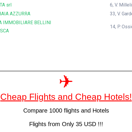
TA srl
6, V. Mille
BAIA AZZURRA
33, V. Gar
A IMMOBILIARE BELLINI
14, P. Oss
ESCA