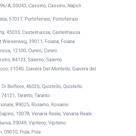
 96/A, 03043, Cassino, Cassino, Napoli
talia, 57037, Portoferraio, Portoferraio
ertà, 45035, Castelmassa, Castelmassa
st Wieserweg, 39011, Foiana, Foiana
enova, 12100, Cuneo, Cuneo
estro, 84133, Salerno, Salerno
Rocco, 31040, Giavera Del Montello, Giavera del
ri Di Belfiore, 46026, Quistello, Quistello
, 74121, Taranto, Taranto
zionale, 89025, Rosarno, Rosarno
 Sapino, 10078, Venaria Reale, Venaria Reale
Nuova, 39049, Vipiteno, Vipiteno
pi, 09010, Pula, Pula