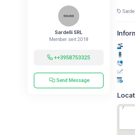
Sardel
Sardelli SRL
Infor
Member seit 2018
++3958753325
Send Message
Locat