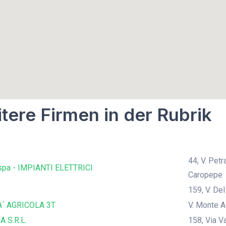
tere Firmen in der Rubrik
44, V. Pet
pa - IMPIANTI ELETTRICI
Caropepe
159, V. De
´ AGRICOLA 3T
V. Monte A
A S.R.L.
158, Via V