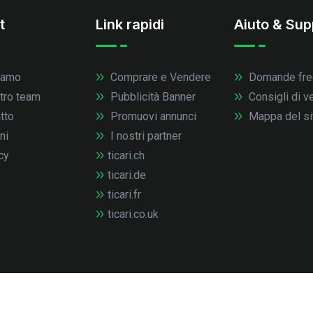
t
Link rapidi
Aiuto & Sup
iamo
Comprare e Vendere
Domande fre
stro team
Pubblicità Banner
Consigli di v
tto
Promuovi annunci
Mappa del si
ni
I nostri partner
cy
ticari.ch
ticari.de
ticari.fr
ticari.co.uk