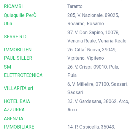
RICAMBI
Taranto
Quisquilie PerÒ
285, V. Nazionale, 89025,
Utili
Rosarno, Rosarno
87, V. Don Sapino, 10078,
SERRE R.D.
Venaria Reale, Venaria Reale
IMMOBILIEN
26, Citta´ Nuova, 39049,
PAUL SILLER
Vipiteno, Vipiteno
SM
26, V. Crispi, 09010, Pula,
ELETTROTECNICA
Pula
6, V. Millelire, 07100, Sassari,
VILLARITA srl
Sassari
HOTEL BAIA
33, V. Gardesana, 38062, Arco,
AZZURRA
Arco
AGENZIA
IMMOBILIARE
14, P. Ossicella, 35043,