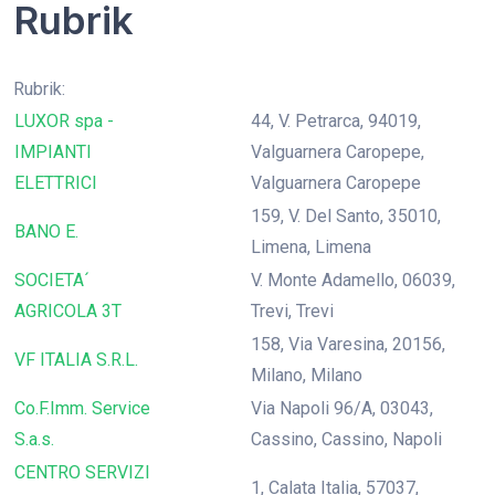
Rubrik
Rubrik:
LUXOR spa -
44, V. Petrarca, 94019,
IMPIANTI
Valguarnera Caropepe,
ELETTRICI
Valguarnera Caropepe
159, V. Del Santo, 35010,
BANO E.
Limena, Limena
SOCIETA´
V. Monte Adamello, 06039,
AGRICOLA 3T
Trevi, Trevi
158, Via Varesina, 20156,
VF ITALIA S.R.L.
Milano, Milano
Co.F.Imm. Service
Via Napoli 96/A, 03043,
S.a.s.
Cassino, Cassino, Napoli
CENTRO SERVIZI
1, Calata Italia, 57037,