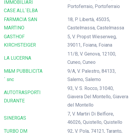
IMMOBILIARI
Portoferraio, Portoferraio
CASE ALL´ELBA
FARMACIA SAN
18, P. Libertà, 45035,
MARTINO
Castelmassa, Castelmassa
GASTHOF
5, V. Propst Wieserweg,
KIRCHSTEIGER
39011, Foiana, Foiana
11/B, V. Genova, 12100,
LA LUCERNA
Cuneo, Cuneo
M&M PUBBLICITA
9/A, V. Palestro, 84133,
´ snc
Salerno, Salerno
93, V. S. Rocco, 31040,
AUTOTRASPORTI
Giavera Del Montello, Giavera
DURANTE
del Montello
7, V. Martiri Di Belfiore,
SINERGAS
46026, Quistello, Quistello
TURBO DM
92, V. Pola, 74121, Taranto,