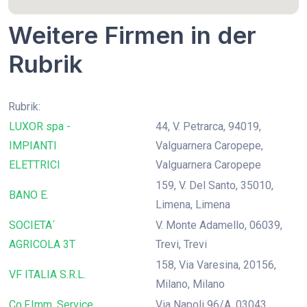
Weitere Firmen in der
Rubrik
Rubrik:
LUXOR spa -
44, V. Petrarca, 94019,
IMPIANTI
Valguarnera Caropepe,
ELETTRICI
Valguarnera Caropepe
159, V. Del Santo, 35010,
BANO E.
Limena, Limena
SOCIETA´
V. Monte Adamello, 06039,
AGRICOLA 3T
Trevi, Trevi
158, Via Varesina, 20156,
VF ITALIA S.R.L.
Milano, Milano
Co.F.Imm. Service
Via Napoli 96/A, 03043,