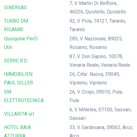
7, V. Martiri Di Belfiore,
SINERGAS
46026, Quistello, Quistello
TURBO DM
92, V. Pola, 74121, Taranto,
RICAMBI
Taranto
Quisquilie PerÒ
285, V. Nazionale, 89025,
Utili
Rosarno, Rosarno
87, V. Don Sapino, 10078,
SERRE R.D.
Venaria Reale, Venaria Reale
IMMOBILIEN
26, Citta´ Nuova, 39049,
PAUL SILLER
Vipiteno, Vipiteno
SM
26, V. Crispi, 09010, Pula,
ELETTROTECNICA
Pula
6, V. Millelire, 07100, Sassari,
VILLARITA srl
Sassari
HOTEL BAIA
33, V. Gardesana, 38062, Arco,
AZZURRA
Arco