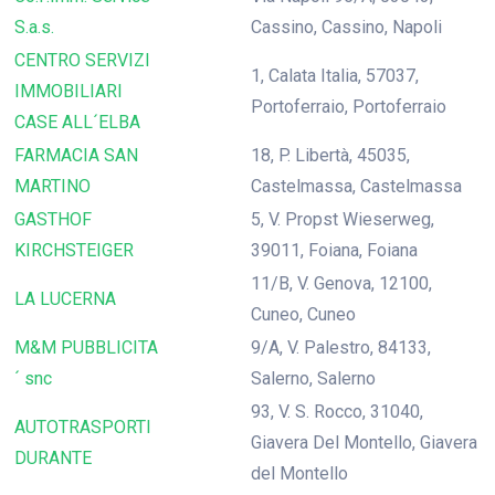
S.a.s.
Cassino, Cassino, Napoli
CENTRO SERVIZI
1, Calata Italia, 57037,
IMMOBILIARI
Portoferraio, Portoferraio
CASE ALL´ELBA
FARMACIA SAN
18, P. Libertà, 45035,
MARTINO
Castelmassa, Castelmassa
GASTHOF
5, V. Propst Wieserweg,
KIRCHSTEIGER
39011, Foiana, Foiana
11/B, V. Genova, 12100,
LA LUCERNA
Cuneo, Cuneo
M&M PUBBLICITA
9/A, V. Palestro, 84133,
´ snc
Salerno, Salerno
93, V. S. Rocco, 31040,
AUTOTRASPORTI
Giavera Del Montello, Giavera
DURANTE
del Montello