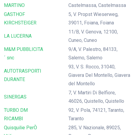
MARTINO
Castelmassa, Castelmassa
GASTHOF
5, V. Propst Wieserweg,
KIRCHSTEIGER
39011, Foiana, Foiana
11/B, V. Genova, 12100,
LA LUCERNA
Cuneo, Cuneo
M&M PUBBLICITA
9/A, V. Palestro, 84133,
´ snc
Salerno, Salerno
93, V. S. Rocco, 31040,
AUTOTRASPORTI
Giavera Del Montello, Giavera
DURANTE
del Montello
7, V. Martiri Di Belfiore,
SINERGAS
46026, Quistello, Quistello
TURBO DM
92, V. Pola, 74121, Taranto,
RICAMBI
Taranto
Quisquilie PerÒ
285, V. Nazionale, 89025,