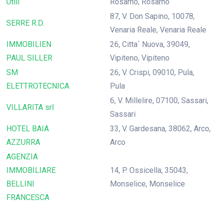
Utili
Rosarno, Rosarno
87, V. Don Sapino, 10078,
SERRE R.D.
Venaria Reale, Venaria Reale
IMMOBILIEN
26, Citta´ Nuova, 39049,
PAUL SILLER
Vipiteno, Vipiteno
SM
26, V. Crispi, 09010, Pula,
ELETTROTECNICA
Pula
6, V. Millelire, 07100, Sassari,
VILLARITA srl
Sassari
HOTEL BAIA
33, V. Gardesana, 38062, Arco,
AZZURRA
Arco
AGENZIA
IMMOBILIARE
14, P. Ossicella, 35043,
BELLINI
Monselice, Monselice
FRANCESCA