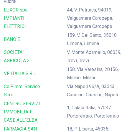
Rubrik:
LUXOR spa -
44, V. Petrarca, 94019,
IMPIANTI
Valguarnera Caropepe,
ELETTRICI
Valguarnera Caropepe
159, V. Del Santo, 35010,
BANO E.
Limena, Limena
SOCIETA´
V. Monte Adamello, 06039,
AGRICOLA 3T
Trevi, Trevi
158, Via Varesina, 20156,
VF ITALIA S.R.L.
Milano, Milano
Co.F.Imm. Service
Via Napoli 96/A, 03043,
S.a.s.
Cassino, Cassino, Napoli
CENTRO SERVIZI
1, Calata Italia, 57037,
IMMOBILIARI
Portoferraio, Portoferraio
CASE ALL´ELBA
FARMACIA SAN
18, P. Libertà, 45035,