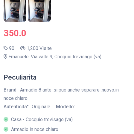
350.0
90
1,200 Visite
Emanuele, Via valle 9, Cocquio trevisago (va)
Peculiarita
Brand:
Armadio 8 ante .si puo anche separare .nuovo.in
noce chiaro
Autenticita':
Originale
Modello:
Casa - Cocquio trevisago (va)
Armadio in noce chiaro