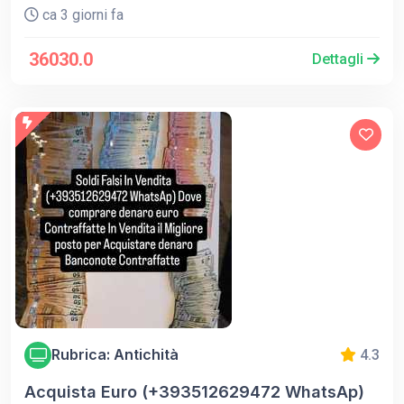
ca 3 giorni fa
36030.0
Dettagli
Rubrica: Antichità
4.3
Acquista Euro (+393512629472 WhatsAp)