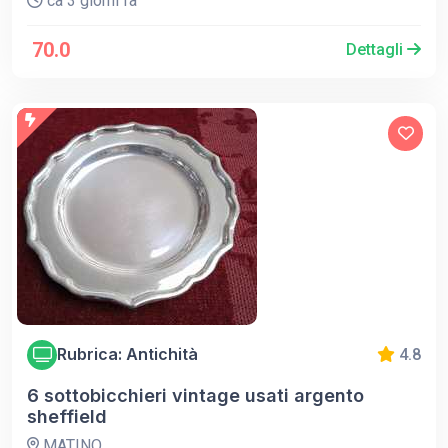
ca 3 giorni fa
70.0
Dettagli
Rubrica: Antichità
4.8
6 sottobicchieri vintage usati argento
sheffield
MATINO