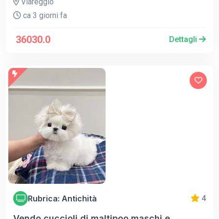
Viareggio
ca 3 giorni fa
36030.0
Dettagli
Rubrica: Antichità
4
Vendo cuccioli di maltipoo maschi e